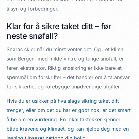
tilsyn og forbedringer.
Klar for å sikre taket ditt – før
neste snøfall?
Snøras skjer når du minst venter det. Og i et klima
som Bergen, med milde vintre og tunge snøfall, er
faren ekstra stor. Riktig snøsikring er ikke bare et
spørsmål om forskrifter – det handler om å ta ansvar
for sikkerhet og forebygge unødvendige utgifter.
Hvis du er usikker på hva slags sikring taket ditt
trenger, eller om det du har er godt nok, er det smart
å be om en vurdering. En lokal taktekker kjenner
både kravene og klimaet, og kan hjelpe deg med en
løsning tilpasset nettopp din bolig.