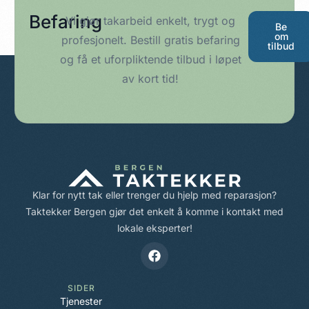
Befaring
Vi gjør takarbeid enkelt, trygt og
Be
om
profesjonelt. Bestill gratis befaring
tilbud
og få et uforpliktende tilbud i løpet
av kort tid!
Klar for nytt tak eller trenger du hjelp med reparasjon?
Taktekker Bergen gjør det enkelt å komme i kontakt med
lokale eksperter!
SIDER
Tjenester