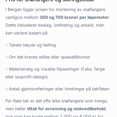
I Bergen ligger prisen for montering av snøfangere
vanligvis mellom
300 og 700 kroner per løpemeter
.
Dette inkluderer beslag, innfesting og arbeid, men
kan variere basert på:
– Takets høyde og helling
– Om det kreves stillas eller spesialtilkomst
– Materialvalg og visuelle tilpasninger (f.eks. farge
eller lavprofil-design)
– Antall gjennomføringer eller hindringer på takflaten
For flate tak er det ofte ikke snøfangere som trengs,
men heller
tiltak for avrenning og slukvedlikehold
,
noe som kan koste mellom 2 000 og 8 000 kr for